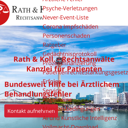
Psyche-Verletzungen
Never-Event-Liste
Corona Impfschäden
Personenschaden
Ratgeber
Gedächtnisprotokoll
Rath & Koll. - Rechtsanwälte
Prozessfinanzierung
Kanzlei für Patienten
PatientenrechteStärkungsgesetz
Erfolge
Bundesweit Hilfe bei Ärztlichem
Service
Behandlungsfehler
Allgemeine
Mandatsbedingungen
Kontakt aufnehmen
AI und Künstliche Intelligenz
Vollmacht-Download