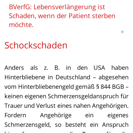
BVerfG: Lebensverlängerung ist
Schaden, wenn der Patient sterben
möchte.
Schockschaden
Wird eine le­bens­ver­län­gern­de Maß­nah­
me gegen den er­klär­ten Wil­len des Be­
Anders als z. B. in den USA haben
trof­fe­nen fort­ge­setzt, kann dies grund­
Hinterbliebene in Deutschland – abgesehen
sätz­lich als Ver­let­zung sei­nes Selbst­be­
vom Hinterbliebenengeld gemäß § 844 BGB –
stim­mungs­rechts Scha­den­er­satz­an­sprü­
keinen eigenen Schmerzensgeldanspruch für
che aus­lö­sen. Das Bun­des­ver­fas­sungs­
Trauer und Verlust eines nahen Angehörigen.
ge­richt hat be­tont, dass die Le­bens­er­hal­
Fordern Angehörige ein eigenes
tung nicht als ab­so­lu­ter Wert an­ge­se­hen
Schmerzensgeld, so besteht ein Anspruch
wer­den darf.