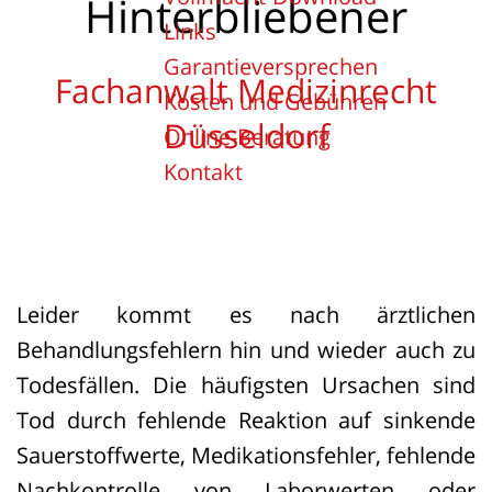
Hinterbliebener
Links
Garantieversprechen
Fachanwalt Medizinrecht
Kosten und Gebühren
Düsseldorf
Online-Beratung
Kontakt
Leider kommt es nach ärztlichen
Behandlungsfehlern hin und wieder auch zu
Todesfällen. Die häufigsten Ursachen sind
Tod durch fehlende Reaktion auf sinkende
Sauerstoffwerte, Medikationsfehler, fehlende
Nachkontrolle von Laborwerten oder