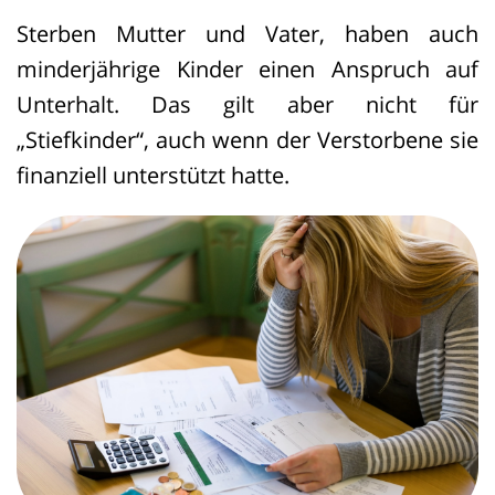
Das Landgericht hat der Klägerin ein
Symptome seien solche, die regelmäßig
Sterben Mutter und Vater, haben auch
Schmerzensgeld in Höhe von 25.000
beim Verlust eines minderjährigen
minderjährige Kinder einen Anspruch auf
Euro zugesprochen. Es folgte der
Kindes zu erwarten seien. Für das
Unterhalt. Das gilt aber nicht für
geänderten Rechtsprechung des BGH,
Vorliegen eines Schockschadens
„Stiefkinder“, auch wenn der Verstorbene sie
die eine erleichterte Haftung für
müssen konkrete Krankheitssymptome
finanziell unterstützt hatte.
Schockschäden ermöglicht. Danach
feststellbar sein, die den Rückschluss
muss eine psychische Störung nur
auf pathologisch fassbare Auswirkungen
pathologisch fassbar sein. Die Klägerin
zulassen. Ohne eine pathologisch
leidet wegen des Todes ihres Kindes an
fassbare Auswirkung seien auch (leichte)
einer posttraumatischen
Depressionen, Schlafstörungen,
Belastungsstörung. Außerdem steht der
Alpträume, Seelenschmerzen,
Klägerin als Erbin ihres Kindes deren
Weinkrämpfe, Gefühle des "Aus-der -
Schmerzensgeld in Höhe von 10.000
Bahn-geworfen-seins" sowie
Euro zu.
vorübergehende Kreislaufstörungen mit