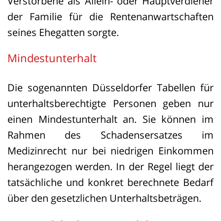
Verstorbene als Allein- oder Hauptverdiener
ersten beiden Ansprüche bereits
der Familie für die Rentenanwartschaften
rechtskräftig zugesprochen wurden, ging
seines Ehegatten sorgte.
es im nunmehr entscheidenden
Mindestunterhalt
Verfahren um den Ersatz des
Unterhaltsschadens sowie um die
Die sogenannten Düsseldorfer Tabellen für
Feststellung, dass dieser Anspruch aus
unterhaltsberechtigte Personen geben nur
einer vorsätzlich begangenen
einen Mindestunterhalt an. Sie können im
unerlaubten Handlung resultiere.
Rahmen des Schadensersatzes im
Medizinrecht nur bei niedrigen Einkommen
Das Landgericht Halle hatte die
herangezogen werden. In der Regel liegt der
Verpflichtung des Arztes zum
tatsächliche und konkret berechnete Bedarf
Unterhaltsersatz festgestellt, jedoch
über den gesetzlichen Unterhaltsbeträgen.
keine Feststellung zur Art der Begehung
getroffen. Das Oberlandesgericht (OLG)