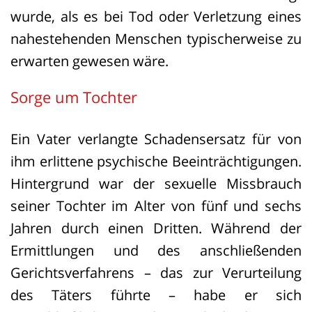
hätte ein Anspruch auf Schmerzensgeld
wurde, als es bei Tod oder Ver­let­zung eines
in Höhe von € 40.000,00 bestanden.
na­he­ste­hen­den Men­schen ty­pi­scher­wei­se zu
Erst wenn der Sterbewille feststellbar ist,
er­war­ten ge­we­sen wäre.
ist das Persönlichkeitsrecht bei einer
Sorge um Tochter
ungewollten Lebenserhaltung verletzt.
Dann muss der zivilrechtlich einklagbare
Ein Vater verlangte Schadensersatz für von
Schaden anerkannt und finanziell
ihm erlittene psychische Beeinträchtigungen.
entschädigt werden.
Hintergrund war der sexuelle Missbrauch
seiner Tochter im Alter von fünf und sechs
Jahren durch einen Dritten. Während der
Ermittlungen und des anschließenden
Gerichtsverfahrens – das zur Verurteilung
des Täters führte – habe er sich