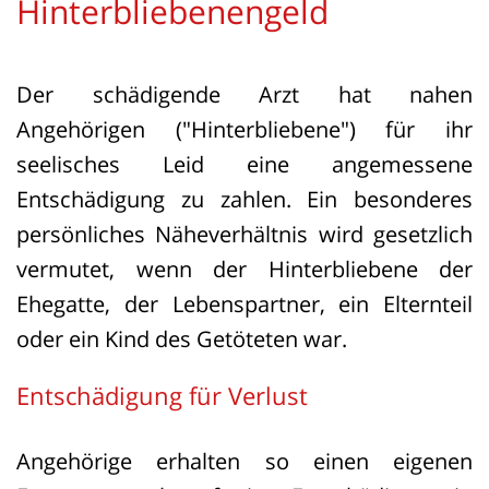
Hinterbliebenengeld
Naumburg hob die Entscheidung
teilweise auf, wies die Klage wegen
angeblicher Unbestimmtheit des
Der schädigende Arzt hat nahen
Unterhaltsersatzanspruchs ab,
Angehörigen ("Hinterbliebene") für ihr
bestätigte aber die deliktische
seelisches Leid eine angemessene
Grundlage. Beide Seiten legten Revision
Entschädigung zu zahlen. Ein besonderes
beim Bundesgerichtshof (BGH) ein.
persönliches Näheverhältnis wird gesetzlich
vermutet, wenn der Hinterbliebene der
Der VI. Zivilsenat des BGH stellte
Ehegatte, der Lebenspartner, ein Elternteil
Rechtsfehler fest und verwies den Fall
oder ein Kind des Getöteten war.
zurück an das OLG. Nach Ansicht des
BGH durfte der Unterhaltsanspruch
Entschädigung für Verlust
nicht als unzulässig abgewiesen werden,
Angehörige erhalten so einen eigenen
nur weil die Schadenshöhe nicht exakt