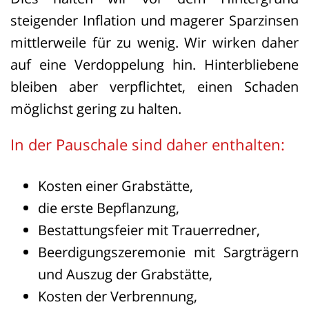
Beeinträchtigung des betroffenen
steigender Inflation und magerer Sparzinsen
Hinterbliebenen zu bewerten und hierbei
mittlerweile für zu wenig. Wir wirken daher
die Besonderheiten des jeweiligen
auf eine Verdoppelung hin. Hinterbliebene
Einzelfalles zu berücksichtigen. Ähnlich
bleiben aber verpflichtet, einen Schaden
wie beim Schmerzensgeld sind dabei
möglichst gering zu halten.
sowohl der Ausgleichs- als auch der
Genugtuungsgedanke in den Blick zu
In der Pauschale sind daher enthalten:
nehmen.
Kosten einer Grabstätte,
2. Maßgebend für die Höhe der
die erste Bepflanzung,
Hinterbliebenenentschädigung sind im
Bestattungsfeier mit Trauerredner,
Wesentlichen die Intensität und Dauer
Beerdigungszeremonie mit Sargträgern
des erlittenen seelischen Leids und der
und Auszug der Grabstätte,
Grad des Verschuldens des Schädigers.
Kosten der Verbrennung,