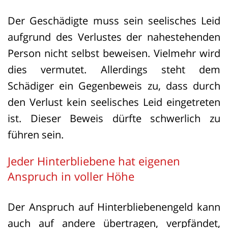
Entscheidung zugunsten der Kläger: Das
Der Geschädigte muss sein seelisches Leid
OLG habe nicht isoliert feststellen
aufgrund des Verlustes der nahestehenden
dürfen, dass die Forderung auf einer
Person nicht selbst beweisen. Vielmehr wird
vorsätzlichen unerlaubten Handlung
dies vermutet. Allerdings steht dem
beruhe, nachdem es den
Schädiger ein Gegenbeweis zu, dass durch
Leistungsanspruch verneint hatte. Eine
den Verlust kein seelisches Leid eingetreten
solche Feststellung könne nur im
ist. Dieser Beweis dürfte schwerlich zu
Zusammenhang mit einem bestehenden
führen sein.
Anspruch erfolgen.
Jeder Hinterbliebene hat eigenen
Damit muss das OLG Naumburg nun
Anspruch in voller Höhe
erneut über den Unterhaltsersatz und
die rechtliche Einordnung der Forderung
Der Anspruch auf Hinterbliebenengeld kann
entscheiden.
auch auf andere übertragen, verpfändet,