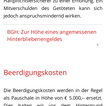
Haftpflichtversicherer zu einer Erhöhung. Ein
Mitverschulden des Getöteten kann sich
jedoch anspruchsmindernd wirken.
BGH: Zur Höhe eines angemessenen
Hinterbliebenengeldes
BGH, Urt. v. 6.12.2022 - VI ZR 73/21
Beerdigungskosten
1. Die Bemessung der Höhe der
Hinterbliebenenentschädigung ist
grundsätzlich Sache des nach § 287 ZPO
Die Beerdigungskosten werden in der Regel
besonders frei gestellten Tatrichters. Er
als Pauschale in Höhe von € 5.000,-- ersetzt.
hat die konkrete seelische
Dies halten wir vor dem Hintergrund