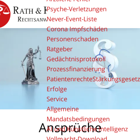
Psyche-Verletzungen
Never-Event-Liste
Corona Impfschäden
Personenschaden
Ratgeber
Gedächtnisprotokoll
Prozessfinanzierung
PatientenrechteStärkungsgesetz
Erfolge
Service
Allgemeine
Mandatsbedingungen
Ansprüche
AI und Künstliche Intelligenz
Vollmacht-Download