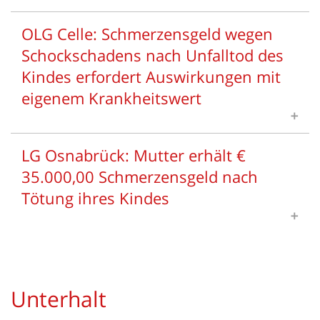
OLG Celle: Schmerzensgeld wegen
Schockschadens nach Unfalltod des
Kindes erfordert Auswirkungen mit
eigenem Krankheitswert
LG Osnabrück: Mutter erhält €
Oberlandesgericht Celle, Urteil vom
35.000,00 Schmerzensgeld nach
24.08.2022 - Az. 14 U 22/22.
Tötung ihres Kindes
Depressionen, Schlafstörungen,
Alpträume, Weinkrämpfe, Gefühle des
LG Osnabrück, Urteil vom 05.05.2023 -
"Aus-der -Bahn-geworfen-seins" sowie
Az. 1 O 1857/21
vorübergehende Kreislaufstörungen mit
Unterhalt
Kollaps-Belastungen oder
Das Land­ge­richt Os­na­brück hat einer