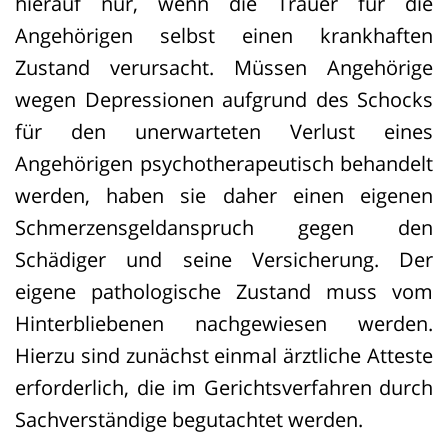
hierauf nur, wenn die Trauer für die
BVerfG, Beschluss vom 07.04.2022 - 1
Angehörigen selbst einen krankhaften
BvR 1187/19
Zustand verursacht. Müssen Angehörige
wegen Depressionen aufgrund des Schocks
Unnötiges Leiden?
für den unerwarteten Verlust eines
Der Sohn eines 2011 verstorbenen
Angehörigen psychotherapeutisch behandelt
Patienten hatte
werden, haben sie daher einen eigenen
Schadenersatzansprüche für seinen
Schmerzensgeldanspruch gegen den
Vater eingeklagt. Dieser hatte an
Schädiger und seine Versicherung. Der
Demenz gelitten und stand seit 1997
eigene pathologische Zustand muss vom
unter Betreuung eines Anwalts. Mit
Hinterbliebenen nachgewiesen werden.
dessen Zustimmung wurde der Senior
Hierzu sind zunächst einmal ärztliche Atteste
ab 2006 künstlich ernährt. Etwa zwei
erforderlich, die im Gerichtsverfahren durch
Jahre später war dann auch keine
Sachverständige begutachtet werden.
Verständigung mit ihm mehr möglich.