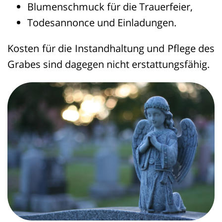
Dabei lassen sich aus der Art des
Blumenschmuck für die Trauerfeier,
Näheverhältnisses, der Bedeutung des
Todesannonce und Einladungen.
Verstorbenen für den Anspruchsteller
und der Qualität der tatsächlich gelebten
Kosten für die Instandhaltung und Pflege des
Beziehung indizielle Rückschlüsse auf
Grabes sind dagegen nicht erstattungsfähig.
die Intensität des seelischen Leids
ableiten.
3. Der in dem Gesetzentwurf der
Fraktionen der CDU/CSU und SPD
genannte Betrag in Höhe von 10.000 EUR
(BT-Drucks 18/11397, S. 11) bietet eine
Orientierungshilfe für die Bemessung
der Hinterbliebenenentschädigung, von
der im Einzelfall sowohl nach unten als