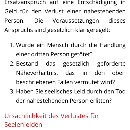
Ersatzanspruch auf eine Entschädigung in
beziffert war. Es genüge, wenn – wie hier
Geld für den Verlust einer nahestehenden
– Mindestbeträge genannt und die
Person. Die Voraussetzungen dieses
konkrete Höhe ins Ermessen des
Anspruchs sind gesetzlich klar geregelt:
Gerichts gestellt würden (§ 287 Abs. 1
ZPO). Die Kläger hätten zudem
Wurde ein Mensch durch die Handlung
hinreichend dargelegt, dass die
einer dritten Person getötet?
Verstorbene ihre Unterhaltspflicht durch
Bestand das gesetzlich geforderte
Haushaltsführung erfüllt habe – ein
Näheverhältnis, das in den oben
Aspekt, den das OLG „offenbar aus dem
beschriebenen Fällen vermutet wird?
Blick verloren“ habe.
Haben Sie seelisches Leid durch den Tod
der nahestehenden Person erlitten?
BGH: Urteil vom 24.06.2025 – Az. VI ZR
204/23.
Ursächlichkeit des Verlustes für
Seelenleiden
Gleichzeitig rügte der BGH auch die