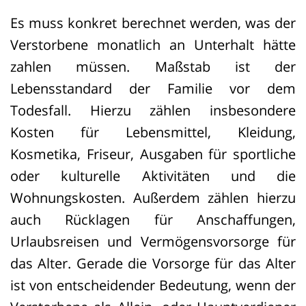
verabreicht. Wenige Tage später starb
Es muss konkret berechnet werden, was der
die Frau im Krankenhaus an einem Herz-
Verstorbene monatlich an Unterhalt hätte
Kreislaufstillstand. Der Arzt wurde
zahlen müssen. Maßstab ist der
später wegen vorsätzlicher
Lebensstandard der Familie vor dem
Körperverletzung mit Todesfolge sowie
Todesfall. Hierzu zählen insbesondere
weiterer Straftaten gegen andere Frauen
Kosten für Lebensmittel, Kleidung,
zu neun Jahren Freiheitsstrafe und
Kosmetika, Friseur, Ausgaben für sportliche
anschließender Sicherungsverwahrung
oder kulturelle Aktivitäten und die
verurteilt.
Wohnungskosten. Außerdem zählen hierzu
Der hinterbliebene Ehemann und der
auch Rücklagen für Anschaffungen,
Sohn klagten daraufhin auf Ersatz
Urlaubsreisen und Vermögensvorsorge für
verschiedener Schäden, darunter
das Alter. Gerade die Vorsorge für das Alter
Beerdigungskosten, Hinterbliebenengeld
ist von entscheidender Bedeutung, wenn der
und Unterhaltsschäden. Während die