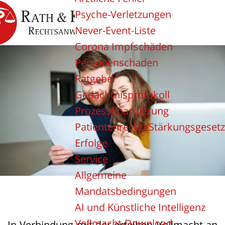
Psyche-Verletzungen
Never-Event-Liste
Corona Impfschäden
Personenschaden
Ratgeber
Gedächtnisprotokoll
Prozessfinanzierung
PatientenrechteStärkungsgesetz
Erfolge
Service
Allgemeine
Mandatsbedingungen
AI und Künstliche Intelligenz
Vollmacht-Download
In Verbindung mit der erteilten Vollmacht an